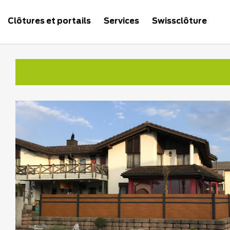
Clôtures et portails
Services
Swissclôture