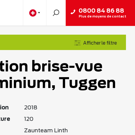
0800 84 86 88
Plus de moyens de contact
Afficher le filtre
tion brise-vue
minium, Tuggen
ion
2018
ture
120
Zaunteam Linth