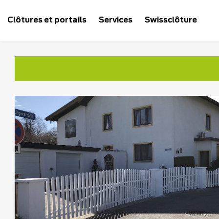
Clôtures et portails
Services
Swissclôture