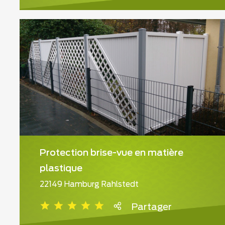
Protection brise-vue en matière
plastique
22149 Hamburg Rahlstedt
Partager