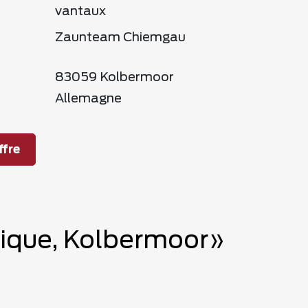
vantaux
Zaunteam Chiemgau
83059 Kolbermoor
Allemagne
fre
stique, Kolbermoor»