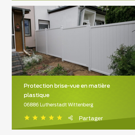
Protection brise-vue en matière
plastique
06886 Lutherstadt Wittenberg
Partager