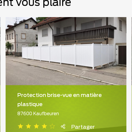
nt vous plaire
Protection brise-vue en matière
plastique
87600 Kaufbeuren
Partager