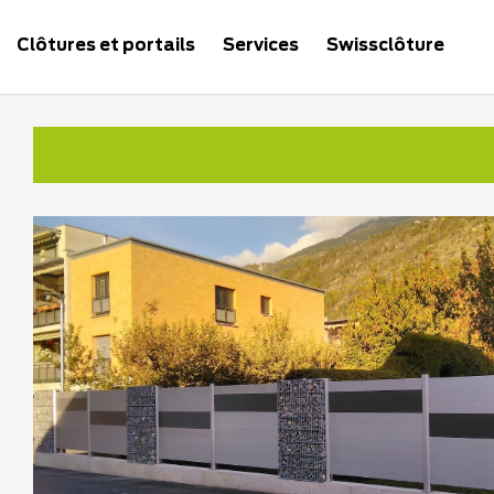
Clôtures et portails
Services
Swissclôture