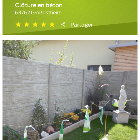
Clôture en béton
63762 Großostheim
Partager