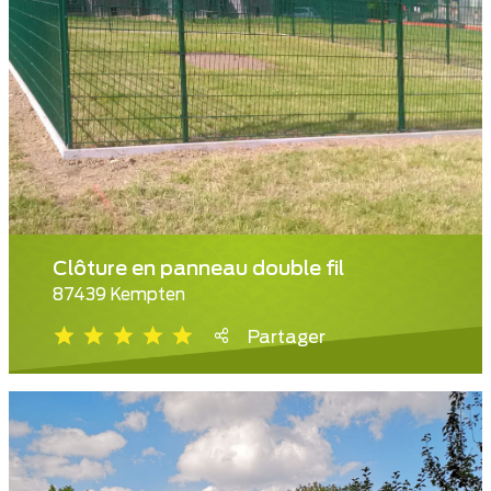
Clôture en panneau double fil
87439 Kempten
Partager