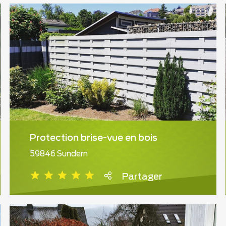
Protection brise-vue en bois
59846 Sundern
Partager