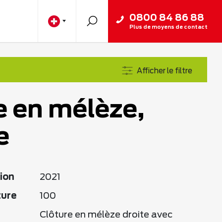
0800 84 86 88
Plus de moyens de contact
Afficher le filtre
e en mélèze,
e
ion
2021
ture
100
Clôture en mélèze droite avec