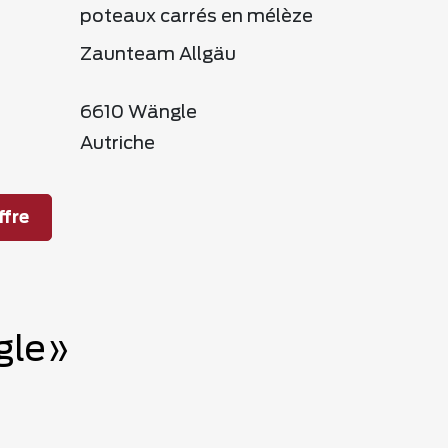
poteaux carrés en mélèze
Zaunteam Allgäu
6610 Wängle
Autriche
fre
gle»