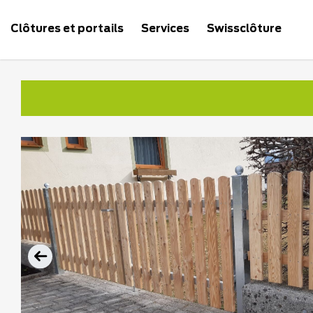
Clôtures et portails
Services
Swissclôture