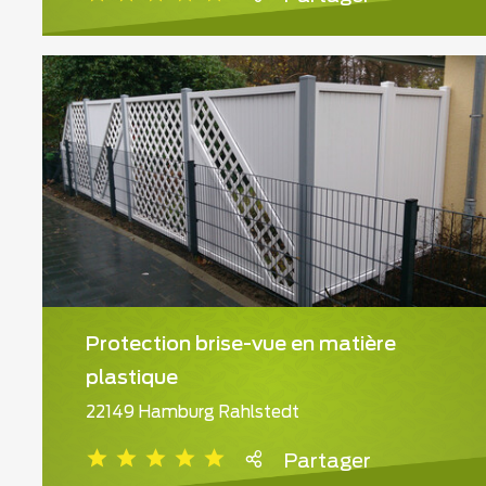
Protection brise-vue en matière
plastique
22149 Hamburg Rahlstedt
Partager