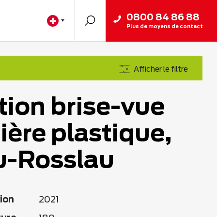
0800 84 86 88
Plus de moyens de contact
Afficher le filtre
tion brise-vue
ière plastique,
u-Rosslau
ion
2021