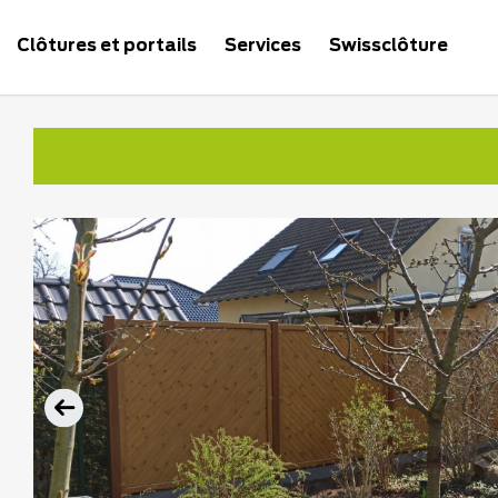
Clôtures et portails
Services
Swissclôture