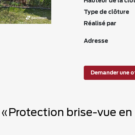
Hauteur de la clô
Type de clôture
Réalisé par
Adresse
Demander une of
 «Protection brise-vue en