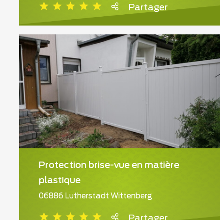
Partager
Protection brise-vue en matière
plastique
06886 Lutherstadt Wittenberg
Partager