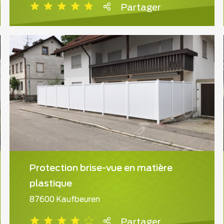
Partager
Protection brise-vue en matière
plastique
87600 Kaufbeuren
Partager