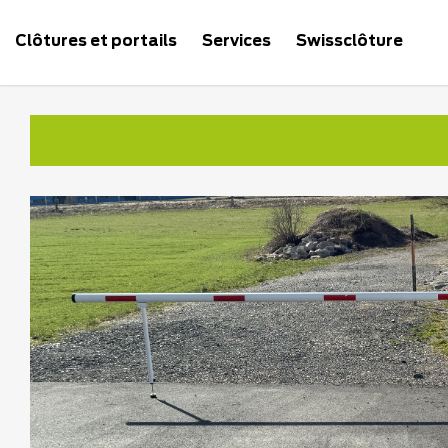
Clôtures et portails
Services
Swissclôture