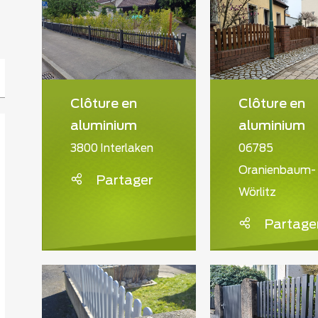
Clôture en
Clôture en
aluminium
aluminium
3800 Interlaken
06785
Oranienbaum-
Partager
Wörlitz
Partage