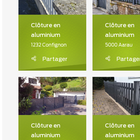
Clôture en
Clôture en
aluminium
aluminium
1232 Confignon
5000 Aarau
Partager
Partage
Clôture en
Clôture en
aluminium
aluminium