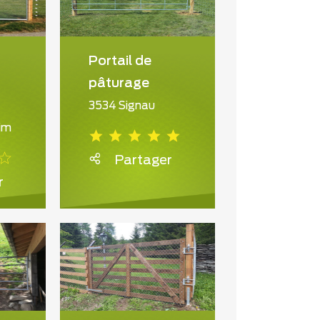
Portail de
pâturage
3534 Signau
im
Partager
r