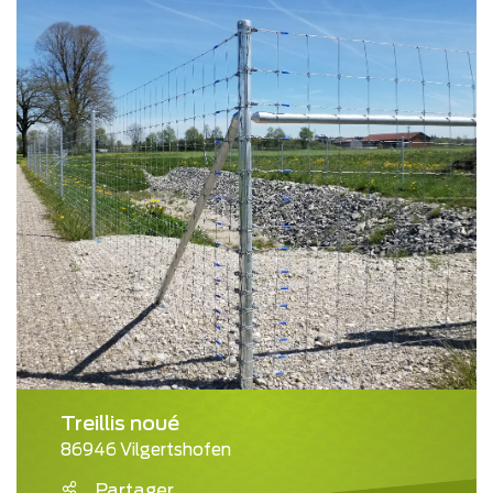
Treillis noué
86946 Vilgertshofen
Partager