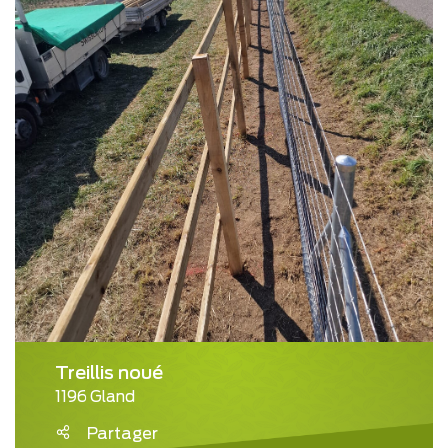
Treillis noué
1196 Gland
Partager