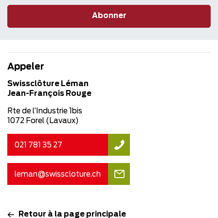
Abonner
Appeler
Swissclôture Léman
Jean-François Rouge
Rte de l’Industrie 1bis
1072 Forel (Lavaux)
021 781 35 27
leman@swisscloture.ch
Retour à la page principale