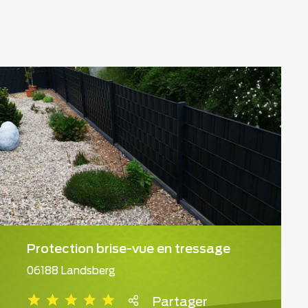
Protection brise-vue en tressage
06188 Landsberg
Partager