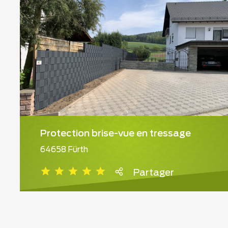
Protection brise-vue en tressage
64658 Fürth
Partager