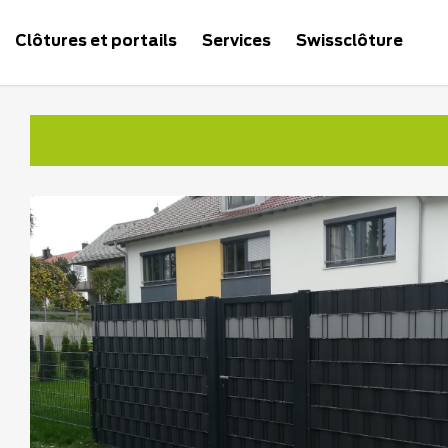
Clôtures et portails
Services
Swissclôture