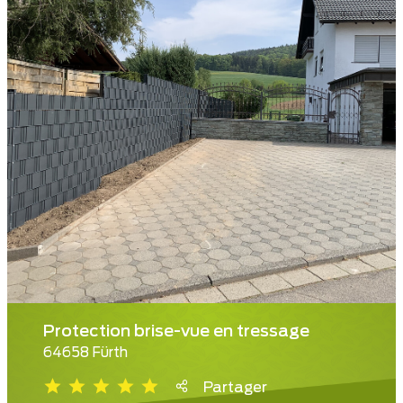
Protection brise-vue en tressage
64658 Fürth
Partager