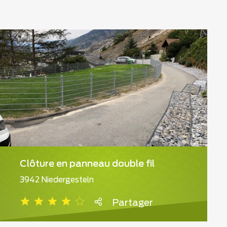
Clôture en panneau double fil
3942 Niedergesteln
Partager