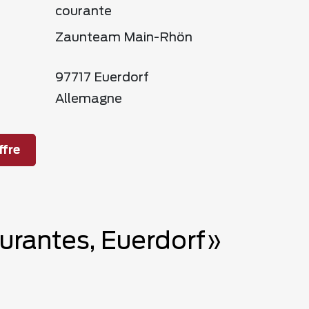
courante
Zaunteam Main-Rhön
97717 Euerdorf
Allemagne
fre
urantes, Euerdorf»