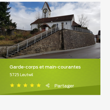
Garde-corps et main-courantes
5725 Leutwil
Partager