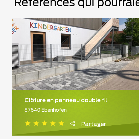
Références qui pourraie
Clôture en panneau double fil
87640 Ebenhofen
Partager