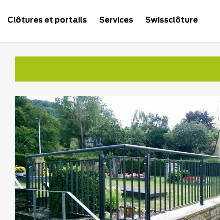
Clôtures et portails
Services
Swissclôture