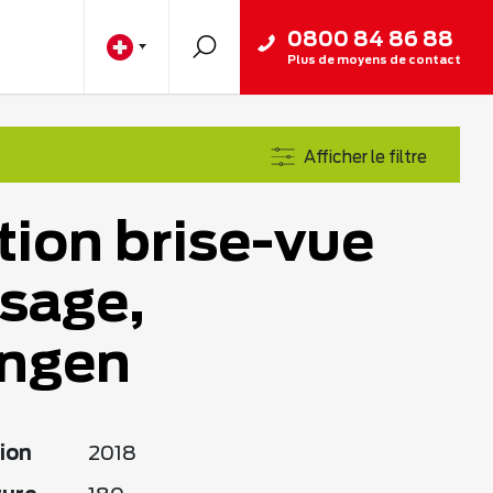
0800 84 86 88
Plus de moyens de contact
Afficher le filtre
tion brise-vue
ssage,
ngen
ion
2018