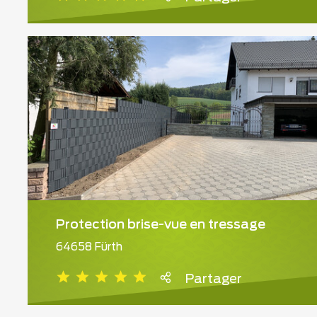
Protection brise-vue en tressage
64658 Fürth
Partager