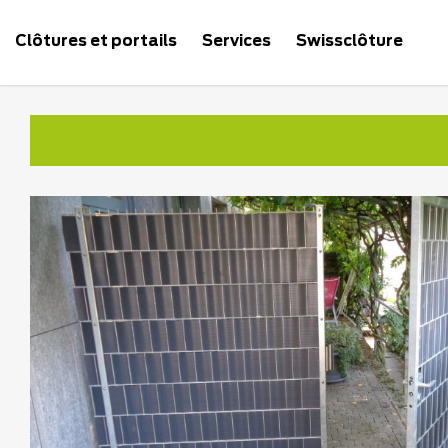
Clôtures et portails
Services
Swissclôture