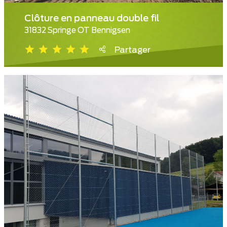
Clôture en panneau double fil
31832 Springe OT Bennigsen
Partager