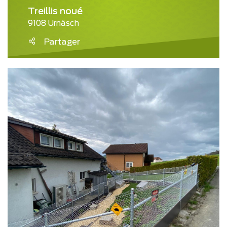
Treillis noué
9108 Urnäsch
Partager