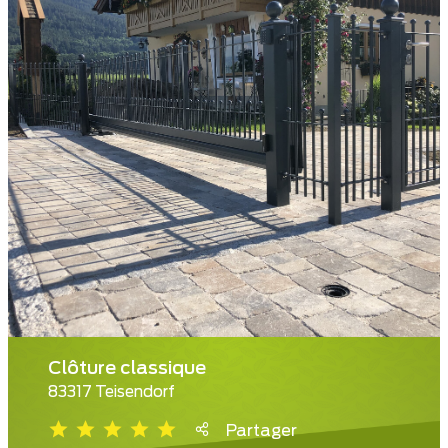
Clôture classique
83317 Teisendorf
Partager