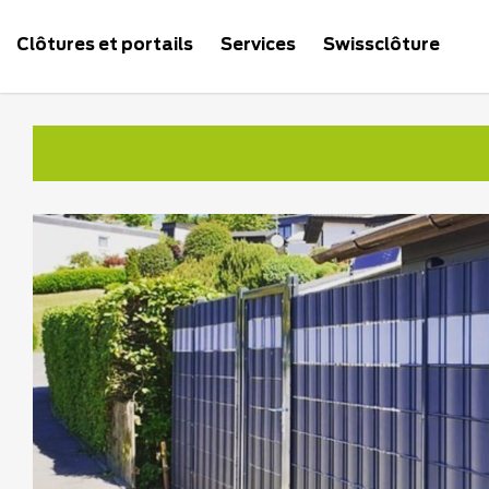
Clôtures et portails
Services
Swissclôture