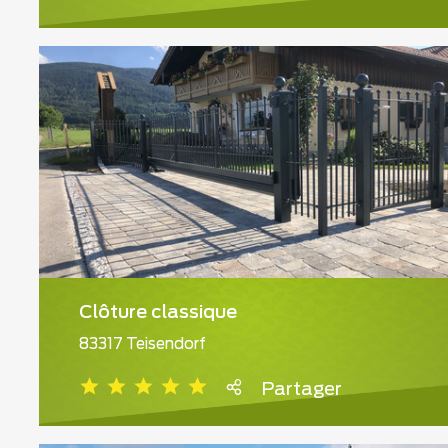
Clôture classique
83317 Teisendorf
Partager