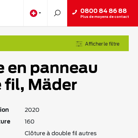
0800 84 86 88
Plus de moyens de contact
Afficher le filtre
e en panneau
 fil, Mäder
ion
2020
ture
160
Clôture à double fil autres