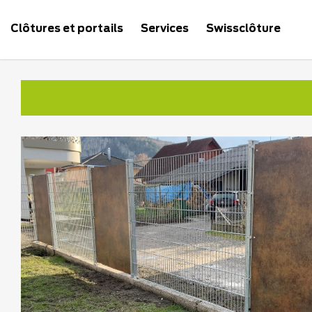
Clôtures et portails
Services
Swissclôture