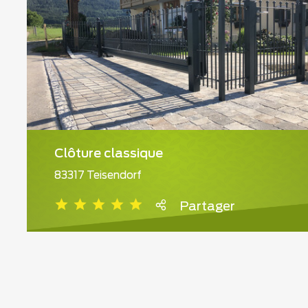
Clôture classique
83317 Teisendorf
Partager