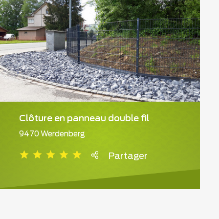
Clôture en panneau double fil
9470 Werdenberg
Partager