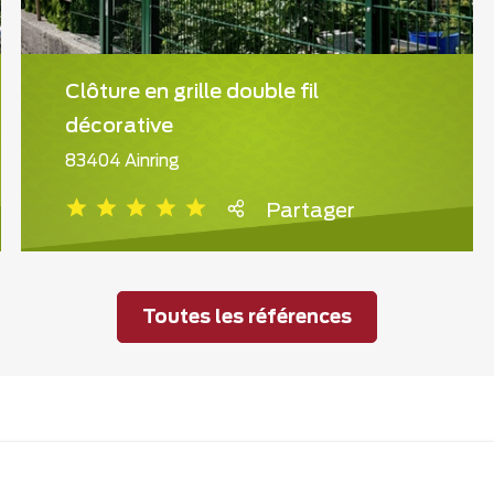
Clôture en grille double fil
décorative
83404 Ainring
Partager
Toutes les références