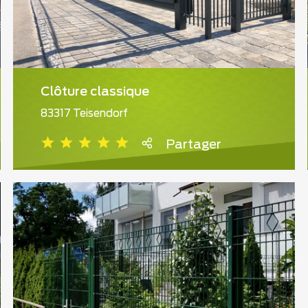
Clôture classique
83317 Teisendorf
Partager