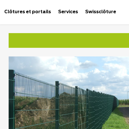
Clôtures et portails
Services
Swissclôture