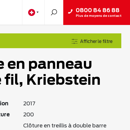
0800 84 86 88
Plus de moyens de contact
Afficher le filtre
e en panneau
fil, Kriebstein
ion
2017
ture
200
Clôture en treillis à double barre