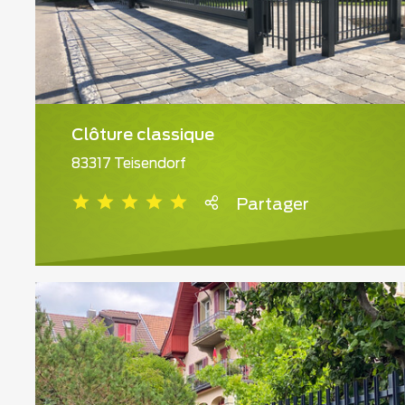
Clôture classique
83317 Teisendorf
Partager