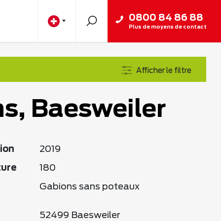
0800 84 86 88
Plus de moyens de contact
Afficher le filtre
s, Baesweiler
ion
2019
ture
180
Gabions sans poteaux
52499 Baesweiler