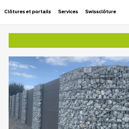
Clôtures et portails
Services
Swissclôture