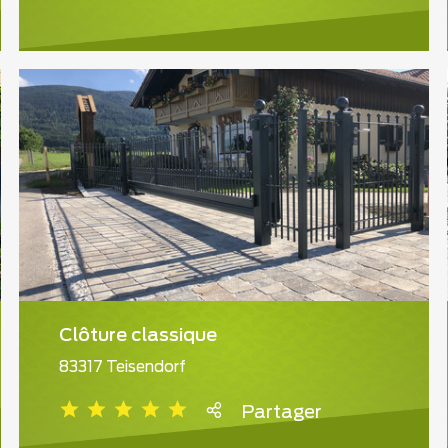
Clôture classique
83317 Teisendorf
Partager