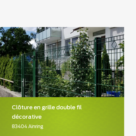
Clôture en grille double fil
décorative
83404 Ainring