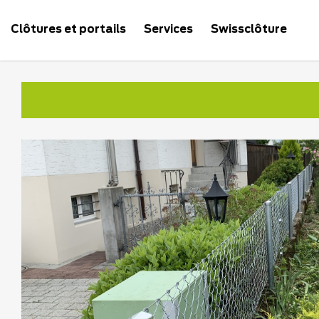
Clôtures et portails
Services
Swissclôture