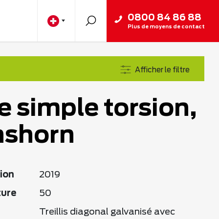
0800 84 86 88
Plus de moyens de contact
Afficher le filtre
e simple torsion,
shorn
ion
2019
ture
50
Treillis diagonal galvanisé avec