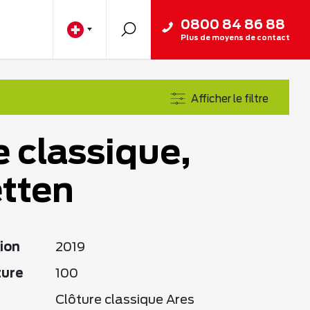
0800 84 86 88
Plus de moyens de contact
Afficher le filtre
e classique,
tten
ion
2019
ture
100
Clôture classique Ares