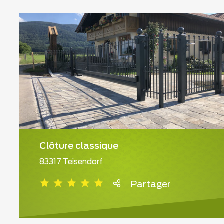
Clôture classique
83317 Teisendorf
Partager