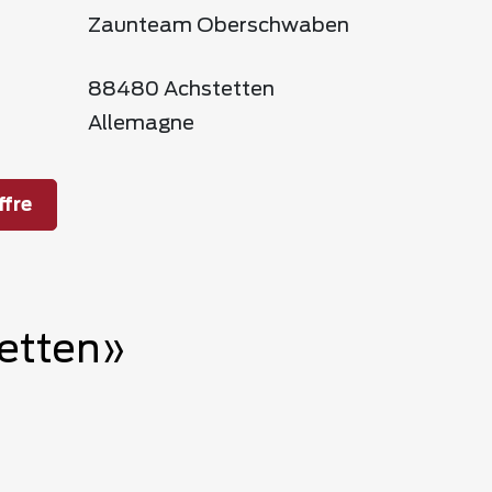
Zaunteam Oberschwaben
88480 Achstetten
Allemagne
fre
tetten»