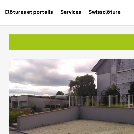
Clôtures et portails
Services
Swissclôture