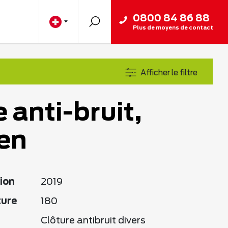
0800 84 86 88
Plus de moyens de contact
Afficher le filtre
 anti-bruit,
en
ion
2019
ture
180
Clôture antibruit divers