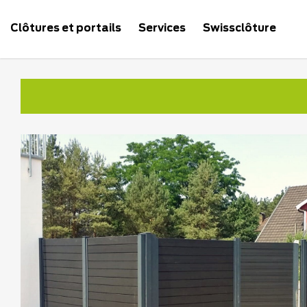
Clôtures et portails
Services
Swissclôture