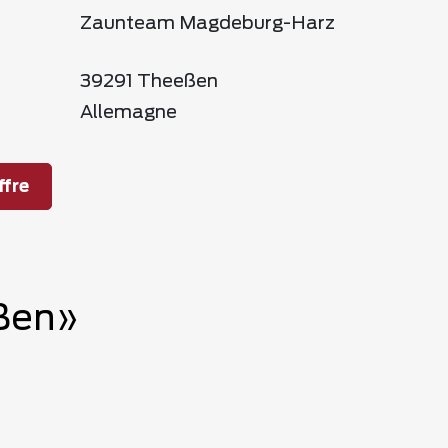
Zaunteam Magdeburg-Harz
39291 Theeßen
Allemagne
fre
eßen»