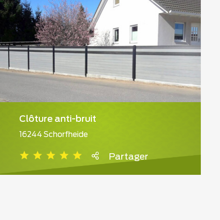
Clôture anti-bruit
16244 Schorfheide
Partager