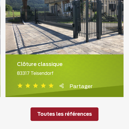
Clôture classique
83317 Teisendorf
Partager
Toutes les références