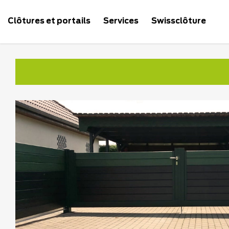
Clôtures et portails
Services
Swissclôture