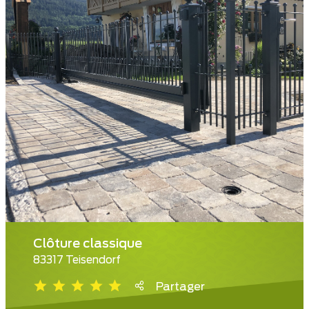
Clôture classique
83317 Teisendorf
Partager