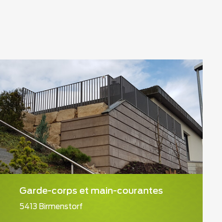
Garde-corps et main-courantes
5413 Birmenstorf