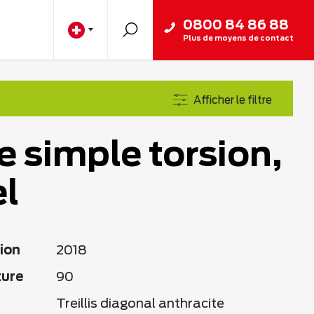
0800 84 86 88
Plus de moyens de contact
Afficher le filtre
e simple torsion,
l
ion
2018
ture
90
Treillis diagonal anthracite