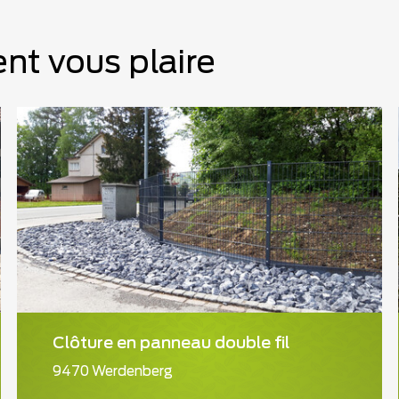
nt vous plaire
Clôture en panneau double fil
9470 Werdenberg