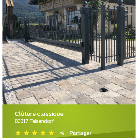
Clôture classique
83317 Teisendorf
Partager