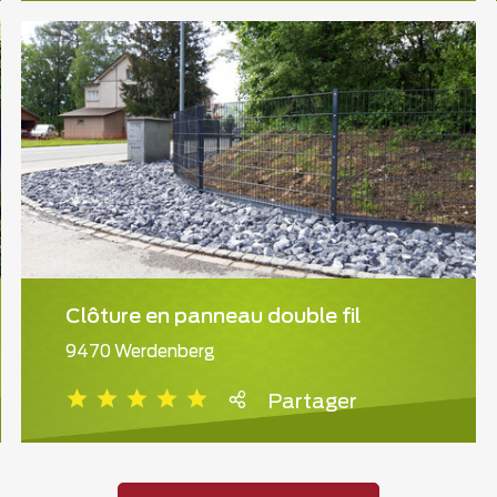
Clôture en panneau double fil
9470 Werdenberg
Partager