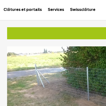
Clôtures et portails
Services
Swissclôture