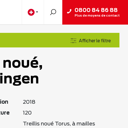
0800 84 86 88
Plus de moyens de contact
Afficher le filtre
s noué,
ingen
ion
2018
ture
120
Treillis noué Torus, à mailles