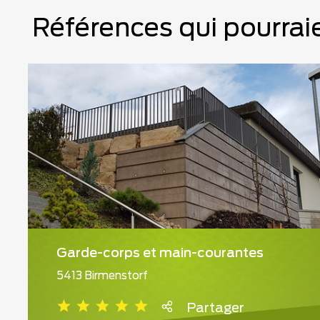
Références qui pourraie
Garde-corps et main-courantes
5413 Birmenstorf
Partager