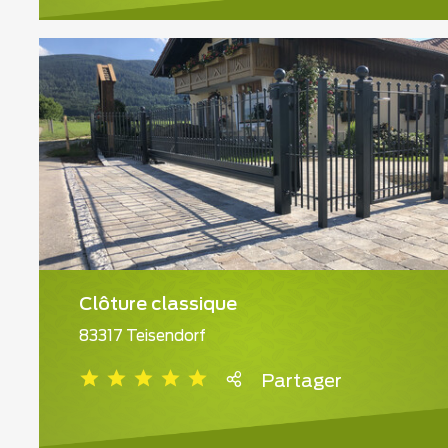
Clôture classique
83317 Teisendorf
Partager