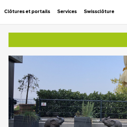
Clôtures et portails
Services
Swissclôture