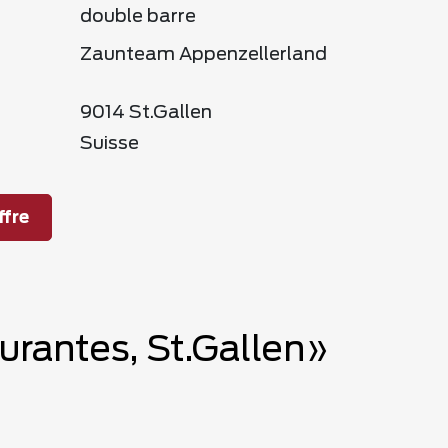
double barre
Zaunteam Appenzellerland
9014 St.Gallen
Suisse
fre
urantes, St.Gallen»