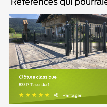
Références qui pourraie
Clôture classique
83317 Teisendorf
Partager