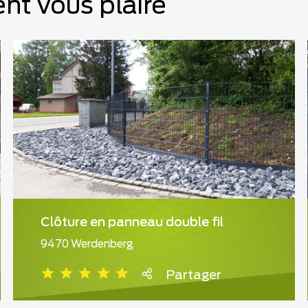
nt vous plaire
Clôture en panneau double fil
9470 Werdenberg
Partager