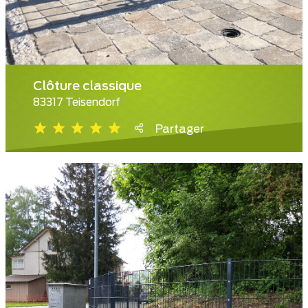
Clôture classique
83317 Teisendorf
Partager