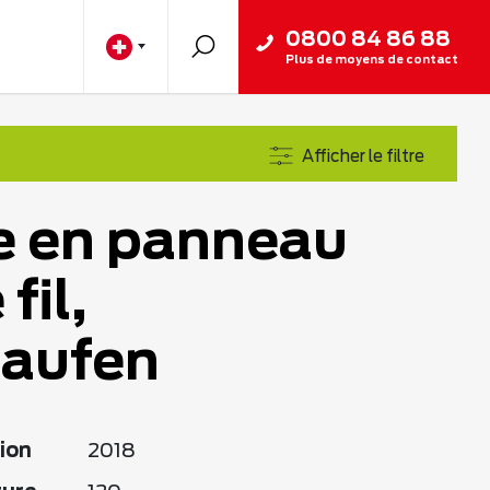
0800 84 86 88
Plus de moyens de contact
Afficher le filtre
e en panneau
fil,
taufen
ion
2018