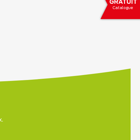
GRATUIT
Catalogue
x.