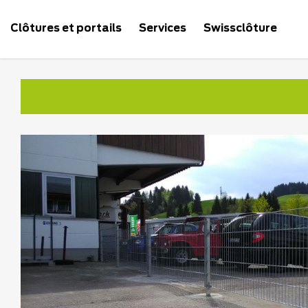
Clôtures et portails
Services
Swissclôture