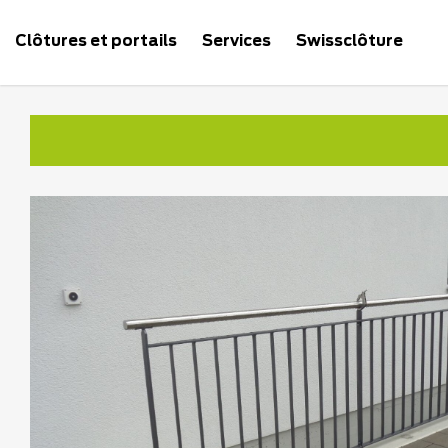
Clôtures et portails
Services
Swissclôture