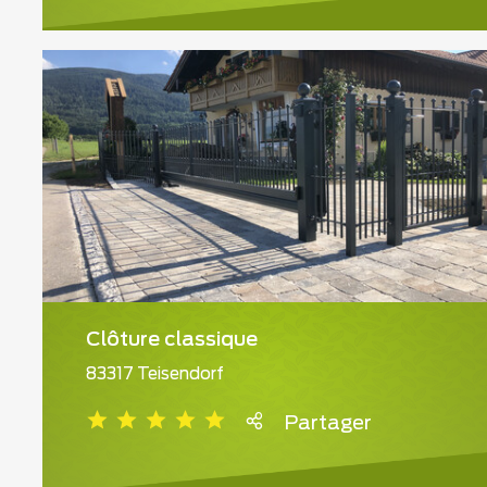
Clôture classique
83317 Teisendorf
Partager