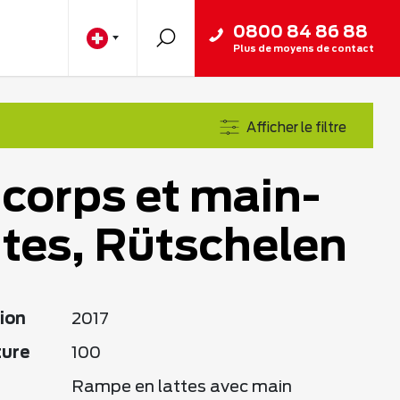
0800 84 86 88
Plus de moyens de contact
Afficher le filtre
corps et main-
tes, Rütschelen
ion
2017
ture
100
Rampe en lattes avec main