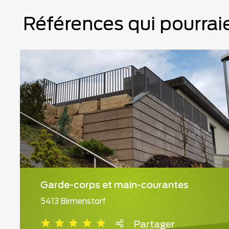
Références qui pourraie
Garde-corps et main-courantes
5413 Birmenstorf
Partager