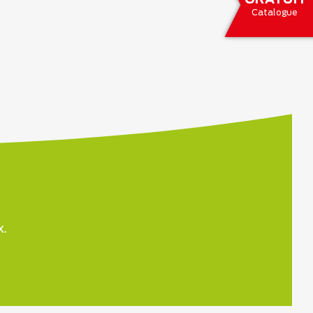
Catalogue
x.