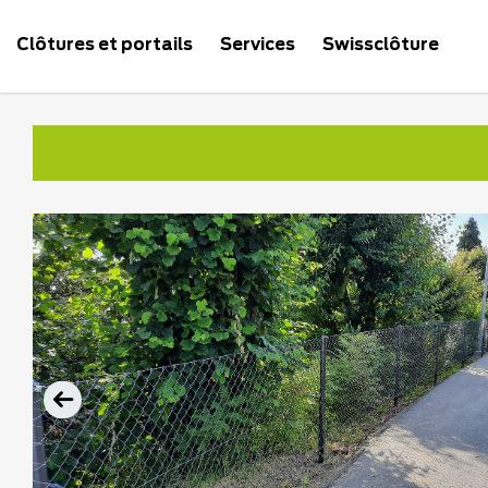
Clôtures et portails
Services
Swissclôture