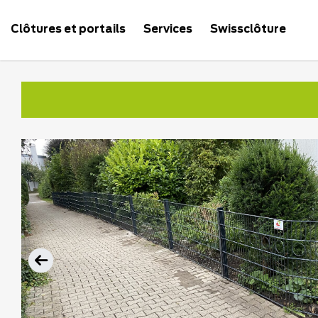
Clôtures et portails
Services
Swissclôture