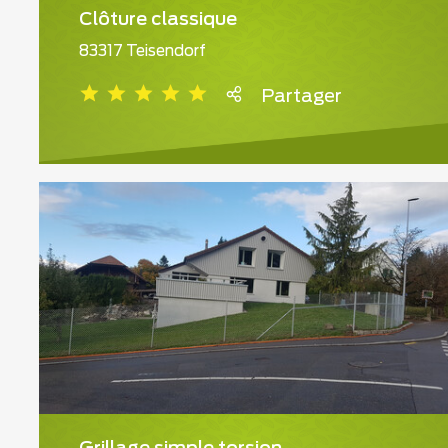
Clôture classique
83317 Teisendorf
Partager