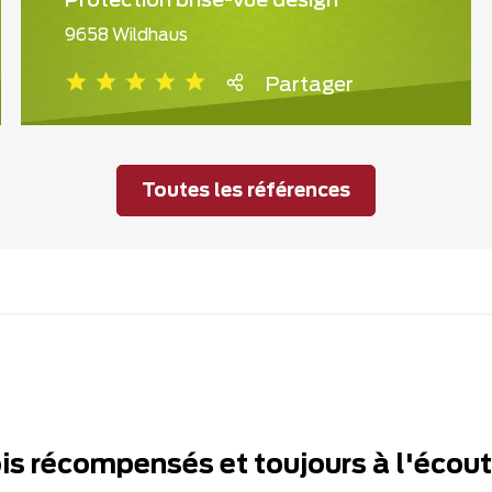
Protection brise-vue design
9658 Wildhaus
Partager
Toutes les références
ois récompensés et toujours à l'écou