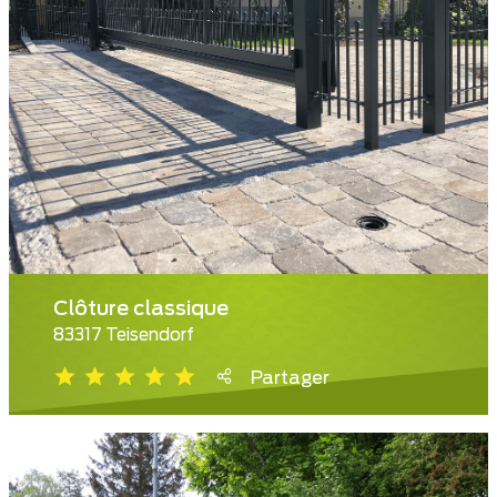
Clôture classique
83317 Teisendorf
Partager