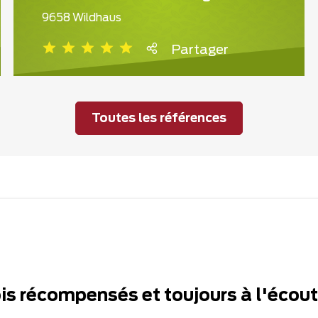
9658 Wildhaus
Partager
Toutes les références
ois récompensés et toujours à l'écou