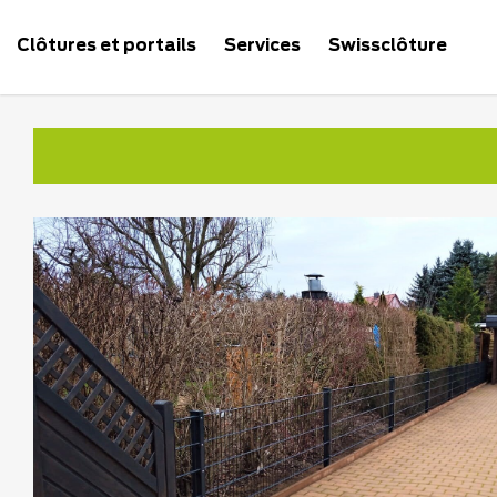
Clôtures et portails
Services
Swissclôture