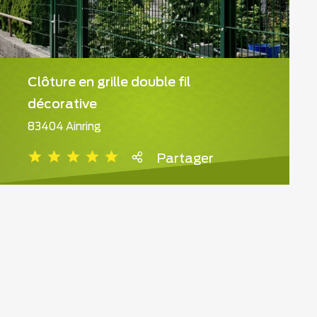
Clôture en grille double fil
décorative
83404 Ainring
Partager