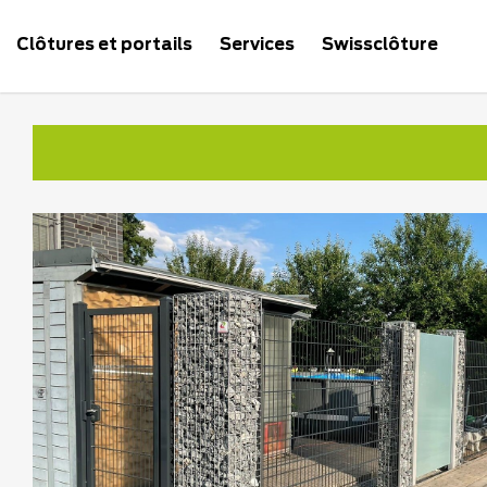
Clôtures et portails
Services
Swissclôture