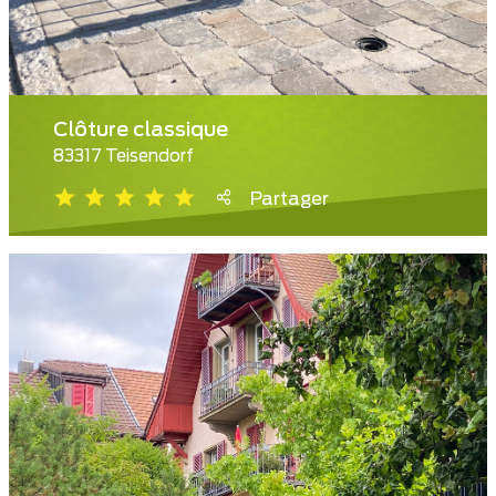
Clôture classique
83317 Teisendorf
Partager