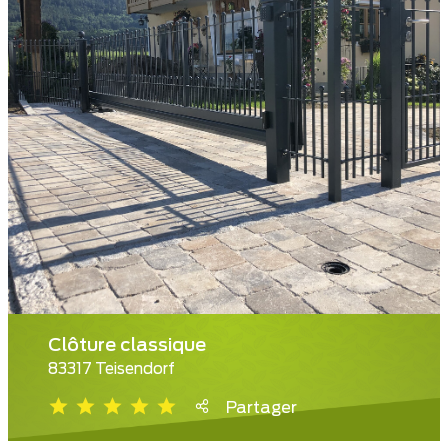
Clôture classique
83317 Teisendorf
Partager