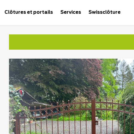
Clôtures et portails
Services
Swissclôture