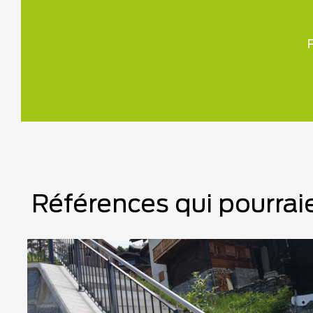
P
Références qui pourraie