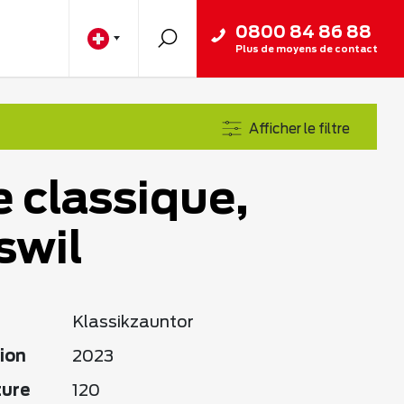
0800 84 86 88
Plus de moyens de contact
Afficher le filtre
e classique,
swil
Klassikzauntor
ion
2023
ture
120