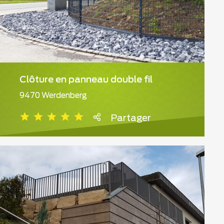
Clôture en panneau double fil
9470 Werdenberg
Partager