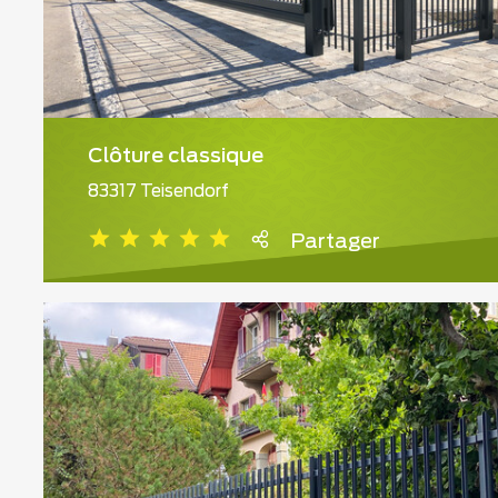
Clôture classique
83317 Teisendorf
Partager