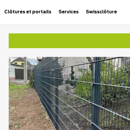
Clôtures et portails
Services
Swissclôture