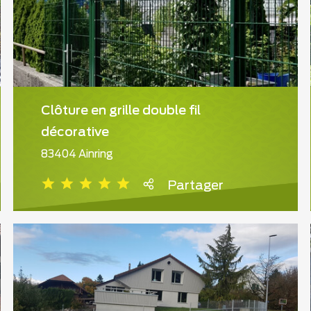
Clôture en grille double fil
décorative
83404 Ainring
Partager