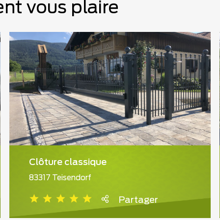
nt vous plaire
Clôture classique
83317 Teisendorf
Partager