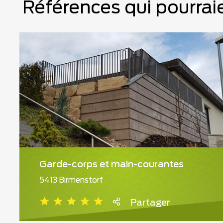
Références qui pourraie
Garde-corps et main-courantes
5413 Birmenstorf
Partager