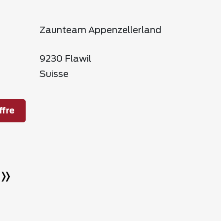
Zaunteam Appenzellerland
9230 Flawil
Suisse
fre
l»