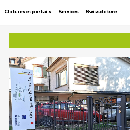
Clôtures et portails
Services
Swissclôture