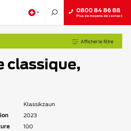
0800 84 86 88
Plus de moyens de contact
Afficher le filtre
e classique,
Klassikzaun
ion
2023
ture
100