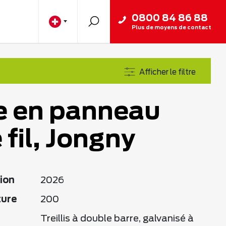
0800 84 86 88
Plus de moyens de contact
Afficher le filtre
e en panneau
 fil, Jongny
ion
2026
ture
200
Treillis à double barre, galvanisé à