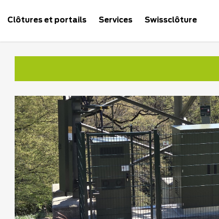
Clôtures et portails
Services
Swissclôture