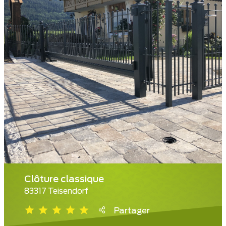
Clôture classique
83317 Teisendorf
Partager